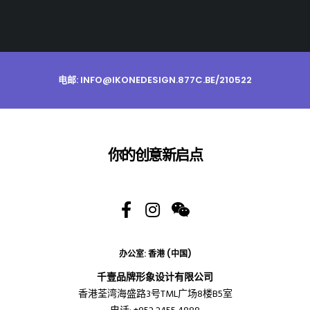
电邮: INFO@IKONEDESIGN.877C.BE/210522
你的创意新启点
办公室: 香港 (中国)
千壹品牌形象设计有限公司
香港荃湾海盛路3号TML广场8楼B5室